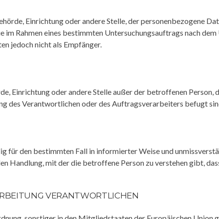
 Behörde, Einrichtung oder andere Stelle, der personenbezogene Da
n, die im Rahmen eines bestimmten Untersuchungsauftrags nach dem
en jedoch nicht als Empfänger.
hörde, Einrichtung oder andere Stelle außer der betroffenen Perso
ng des Verantwortlichen oder des Auftragsverarbeiters befugt si
illig für den bestimmten Fall in informierter Weise und unmissver
en Handlung, mit der die betroffene Person zu verstehen gibt, dass
ERARBEITUNG VERANTWORTLICHEN
dnung, sonstiger in den Mitgliedstaaten der Europäischen Union