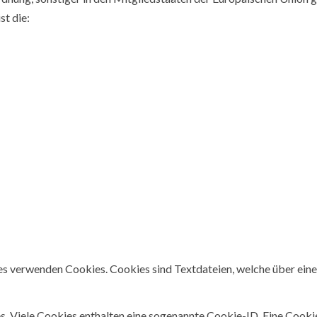
t die:
res verwenden Cookies. Cookies sind Textdateien, welche über ei
. Viele Cookies enthalten eine sogenannte Cookie-ID. Eine Cookie