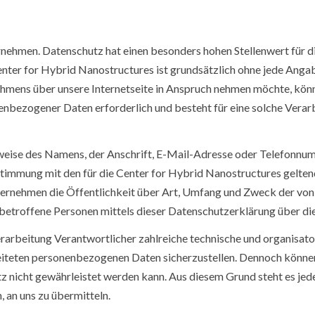
rnehmen. Datenschutz hat einen besonders hohen Stellenwert für d
enter for Hybrid Nanostructures ist grundsätzlich ohne jede Ang
hmens über unsere Internetseite in Anspruch nehmen möchte, kön
enbezogener Daten erforderlich und besteht für eine solche Verarb
eise des Namens, der Anschrift, E-Mail-Adresse oder Telefonnumme
timmung mit den für die Center for Hybrid Nanostructures gelte
ernehmen die Öffentlichkeit über Art, Umfang und Zweck der von
etroffene Personen mittels dieser Datenschutzerklärung über die
Verarbeitung Verantwortlicher zahlreiche technische und organis
rbeiteten personenbezogenen Daten sicherzustellen. Dennoch könn
utz nicht gewährleistet werden kann. Aus diesem Grund steht es je
, an uns zu übermitteln.